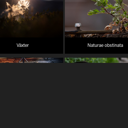
Växter
Naturae obstinata
Urban exploration
Fåglar